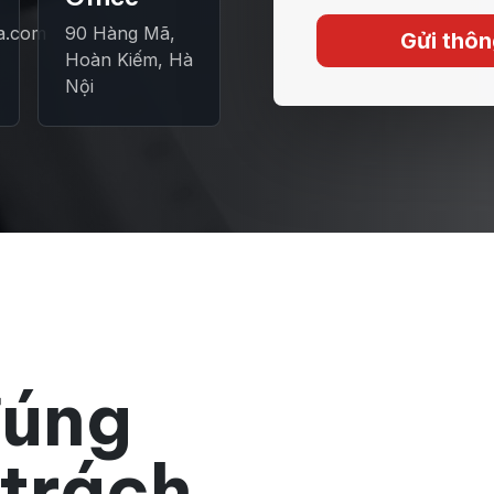
a.com
90 Hàng Mã,
Gửi thôn
Hoàn Kiếm, Hà
Nội
đúng
 trách