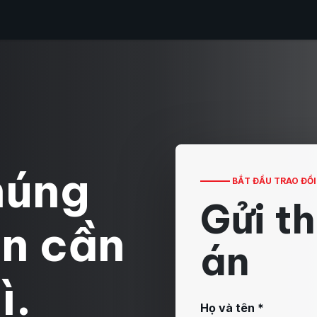
iệu
Liên hệ
Blog
húng
BẮT ĐẦU TRAO ĐỔI
Gửi th
ạn cần
án
ì.
Họ và tên *