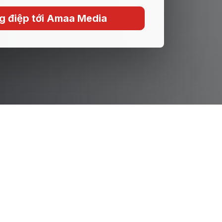
g điệp tới Amaa Media