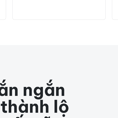
hắn ngắn
 thành lộ