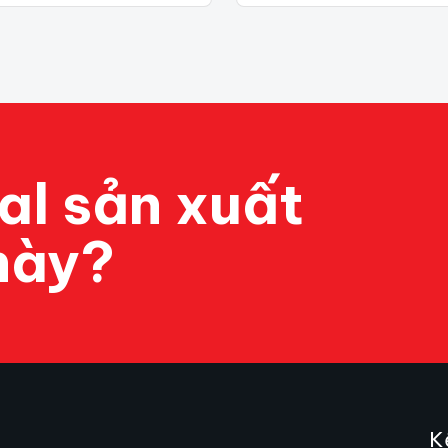
al sản xuất
này?
K