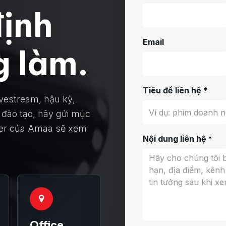
ịnh
Email
g làm.
Tiêu đề liên hệ *
vestream, hậu kỳ,
 đào tạo, hãy gửi mục
ucer của Amaa sẽ xem
Nội dung liên hệ
*
Office