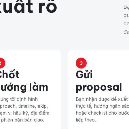
xuất rõ
Bạ
qu
de
đa
2
3
Chốt
Gửi
hướng làm
proposal
úng tôi định hình
Bạn nhận được đề xuất
proach, timeline, ekip,
thực tế, hướng ngân sá
ạm vi hậu kỳ, địa điểm
hoặc checklist cho bướ
 phiên bản bàn giao.
tiếp theo.